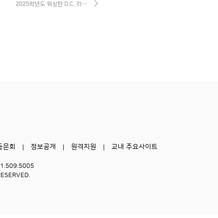
2025학년도 워싱턴 D.C. 리…
동문회
정보공개
원격지원
교내 주요사이트
51.509.5005
RESERVED.